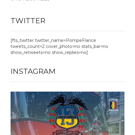
TWITTER
[fts_twitter twitter_name=PompeFrance
tweets_count=2 cover_photo=no stats_bar=no
show_retweets=no show_replies=no]
INSTAGRAM