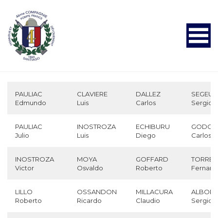
Menú
PAULIAC
CLAVIERE
DALLEZ
SEGEUR
Edmundo
Luis
Carlos
Sergio
PAULIAC
INOSTROZA
ECHIBURU
GODOY
Julio
Luis
Diego
Carlos
INOSTROZA
MOYA
GOFFARD
TORREN
Victor
Osvaldo
Roberto
Fernan
LILLO
OSSANDON
MILLACURA
ALBOR
Roberto
Ricardo
Claudio
Sergio