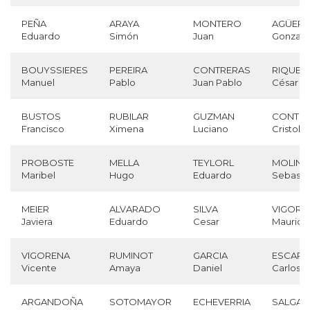
PEÑA
ARAYA
MONTERO
AGÜER
Eduardo
Simón
Juan
Gonzalo
BOUYSSIERES
PEREIRA
CONTRERAS
RIQUEL
Manuel
Pablo
Juan Pablo
César
BUSTOS
RUBILAR
GUZMAN
CONTR
Francisco
Ximena
Luciano
Cristoba
PROBOSTE
MELLA
TEYLORL
MOLINA
Maribel
Hugo
Eduardo
Sebasti
MEIER
ALVARADO
SILVA
VIGORE
Javiera
Eduardo
Cesar
Maurici
VIGORENA
RUMINOT
GARCIA
ESCARE
Vicente
Amaya
Daniel
Carlos
ARGANDOÑA
SOTOMAYOR
ECHEVERRIA
SALGA