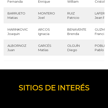
Fernanda
Enrique
William
Cristoba
BARRUETO
MONTERO
RUIZ
LAFERT
Matias
Joel
Patricio
Jean Pie
MARINKOVIC
ARCOS
BENAVENTE
GUZMÁ
Joaquin
Ignacia
Brenda
Francisc
ALBORNOZ
GARCÉS
OLGUÍN
POBLET
Juan
Matías
Diego
Pablo
SITIOS DE INTERÉS