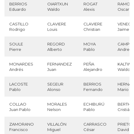
BERRIOS
OIARTXUN
ROGAT
RAMOS
Eduardo
Waldo
Alexis
Oscar
CASTILLO
CLAVIERE
CLAVIERE
VENEGA
Rodrigo
Louis
Christian
Jaime
SOULE
REGORD
MOYA
CAMPO
Pierre
Alberto
Pablo
Andres
MONARDES
FERNANDEZ
PEÑA
KALTWA
Andrés
Juan
Alejandro
Waldo
LACOSTE
SEGEUR
BERRIOS
HERNÁ
Pablo
Alonso
Fernando
Mario
COLLAO
MORALES
ECHIBURÚ
BERTHO
Juan Pablo
Nelson
Pablo
Cristián
ZAMORANO
VILLALÓN
CARRASCO
PRIETO
Francisco
Miguel
César
David